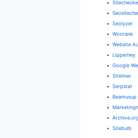
Sitechecke
Seositech
Seolyzer
Woorank
Website Au
Lipperhey
Google We
Siteliner
Serpstat
Beamusup
Marketing
Archive.or
Sitebulb