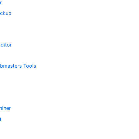
r
eckup
ditor
bmasters Tools
miner
g