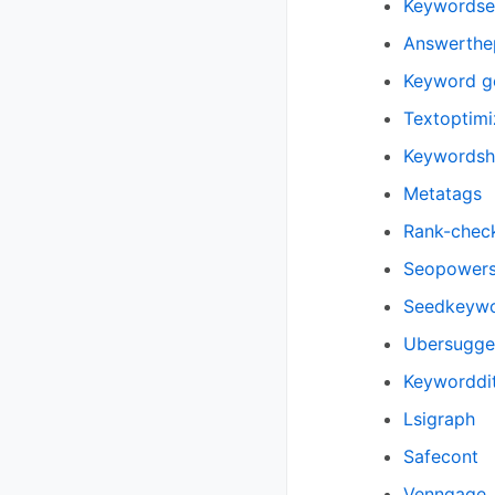
Keywordse
Answerthe
Keyword g
Textoptimi
Keywordshi
Metatags
Rank-chec
Seopowers
Seedkeyw
Ubersugge
Keyworddi
Lsigraph
Safecont
Venngage