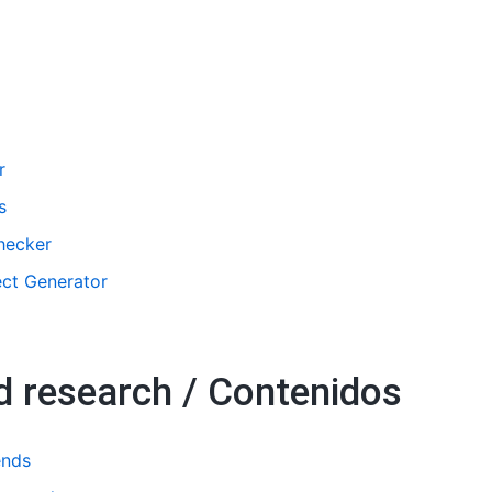
r
s
hecker
ect Generator
 research / Contenidos
ends