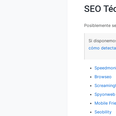
SEO Té
Posiblemente se
Si disponemos
cómo detecta
Speedmonit
Browseo
Screaming
Spyonweb
Mobile Fri
Seobility