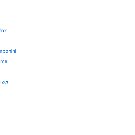
fox
mbonini
ume
izer