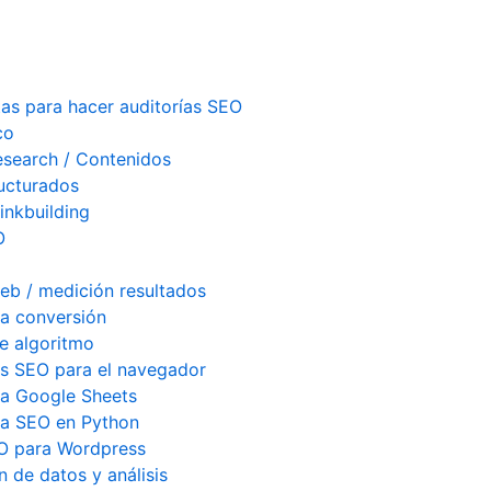
as para hacer auditorías SEO
co
search / Contenidos
ucturados
inkbuilding
O
web / medición resultados
la conversión
e algoritmo
s SEO para el navegador
ra Google Sheets
ra SEO en Python
EO para Wordpress
n de datos y análisis