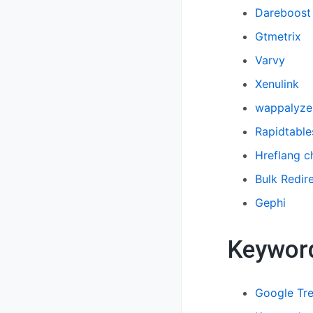
Dareboost
Gtmetrix
Varvy
Xenulink
wappalyze
Rapidtable
Hreflang c
Bulk Redir
Gephi
Keyword
Google Tr