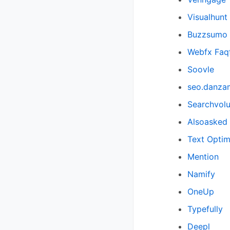
Visualhunt
Buzzsumo
Webfx Faq
Soovle
seo.danza
Searchvol
Alsoasked
Text Optim
Mention
Namify
OneUp
Typefully
Deepl