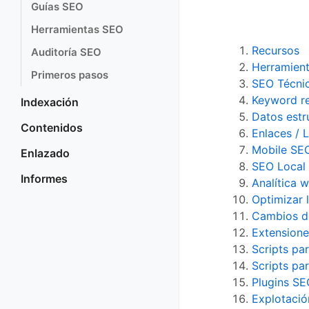
Guías SEO
Herramientas SEO
Recursos
Auditoría SEO
Herramient
Primeros pasos
SEO Técni
Keyword re
Indexación
Datos estr
Contenidos
Enlaces / L
Mobile SE
Enlazado
SEO Local
Informes
Analítica 
Optimizar 
Cambios d
Extensione
Scripts pa
Scripts pa
Plugins S
Explotació