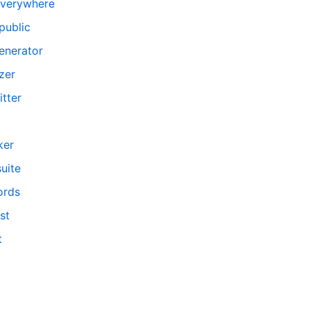
verywhere
public
enerator
zer
tter
ker
uite
ords
st
t